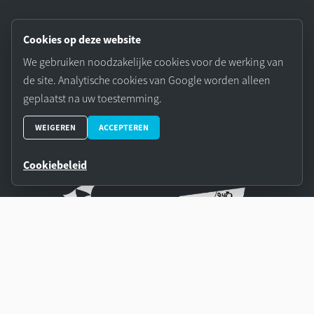
Cookies op deze website
We gebruiken noodzakelijke cookies voor de werking van
de site. Analytische cookies van Google worden alleen
Volg ons op LinkedIn
geplaatst na uw toestemming.
WEIGEREN
ACCEPTEREN
Cookiebeleid
Onze partners: