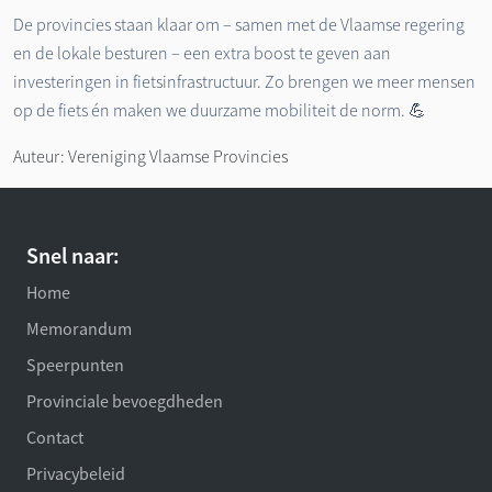
De provincies staan klaar om – samen met de Vlaamse regering
en de lokale besturen – een extra boost te geven aan
investeringen in fietsinfrastructuur. Zo brengen we meer mensen
op de fiets én maken we duurzame mobiliteit de norm. 💪
Auteur: Vereniging Vlaamse Provincies
Snel naar:
Home
Memorandum
Speerpunten
Provinciale bevoegdheden
Contact
Privacybeleid