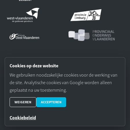
Onze partners:
Cookies op deze website
We gebruiken noodzakelijke cookies voor de werking van
de site. Analytische cookies van Google worden alleen
geplaatst na uw toestemming.
© 2026 Vereniging Vlaamse Provincies. Website door Aplicity.
WEIGEREN
ACCEPTEREN
Cookievoorkeuren
Cookiebeleid